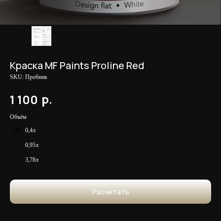
Краска MF Paints Proline Red
SKU:
Пробник
р.
1 100
Объём
0,4л
0,95л
3,78л
Расчитать