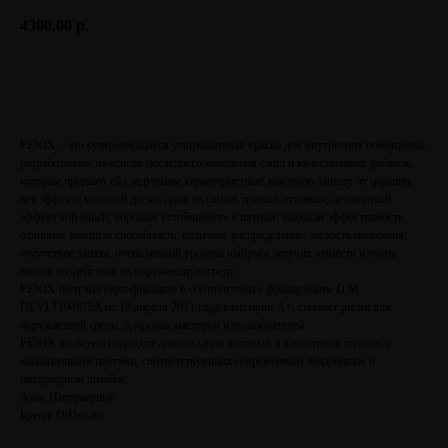
4300,00
р.
Расчитать
FENIX – это супермоющаяся ультраматовая краска для внутренних помещений,
разработанная на основе последнего поколения смол и качественных добавок,
которые придают ей следующие характеристики: высокую защиту от царапин;
нет эффекта меловой доски, даже на самых темных оттенках; деликатный
эффект soft-touch; хорошая устойчивость к пятнам; высокая эффективность;
отличная моющая способность; отличное распределение; легкость нанесения;
отсутствие запаха; очень низкий уровень выброса летучих веществ и очень
низкое воздействие на окружающую среду.
FENIX получил сертификацию в соответствии с французским D.M.
DEVL1104875A от 19 апреля 2011 года категории A+; снижает риски для
окружающей среды, здоровья мастеров и пользователей.
FENIX особенно подходит для создания матовых и элегантных отделок с
насыщенными цветами, соответствующих современным тенденциям в
интерьерном дизайне.
Зона: Интерьерные
Бренд: DiDonato