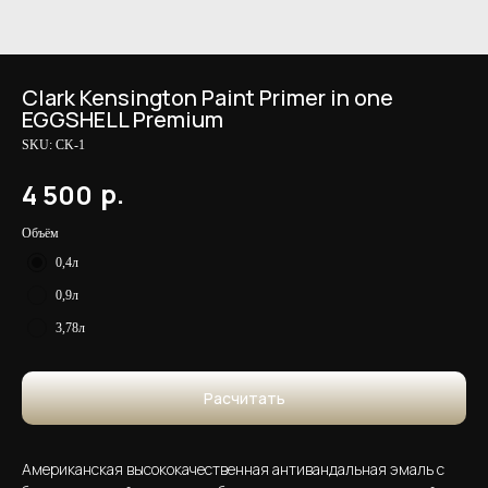
Clark Kensington Paint Primer in one
EGGSHELL Premium
SKU:
CK-1
р.
4 500
Объём
0,4л
0,9л
3,78л
Расчитать
Американская высококачественная антивандальная эмаль с