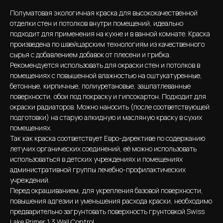
Полуматовая экологичная краска для высококачественной
отделки стен и потолков внутри помещений, идеально
подходит для применения на кухне и в ванной комнате. Краска
произведена по швейцарским технологиям из качественного
сырья с добавлением добавок от плесени и грибка.
Рекомендуется использовать для окраски стен и потолков в
помещениях c повышенной влажностью на оштукатуренные,
бетонные, кирпичные, полиуретановые, зашпатлеванные
поверхности, обои под покраску и гипсокартон. Подходит для
окраски радиаторов. Можно наносить (после соответствующей
подготовки) на старую алкидную и масляную краску в сухих
помещениях.
Так как краска соответствует Евро-директиве по содержанию
летучих органических соединений, её можно использовать
использоваться в детских учреждениях и помещениях
административной группы лечебно-профилактических
учреждений.
Перед окрашиванием, для укрепления базовой поверхности,
повышения адгезии и уменьшения расхода краски, необходимо
предварительно загрунтовать поверхность грунтовкой Swiss
Lake Primer 1:3 Wall Control.